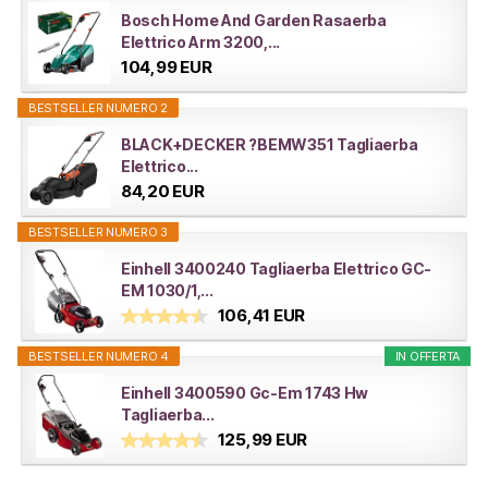
Bosch Home And Garden Rasaerba
Elettrico Arm 3200,...
104,99 EUR
BESTSELLER NUMERO 2
BLACK+DECKER ?BEMW351 Tagliaerba
Elettrico...
84,20 EUR
BESTSELLER NUMERO 3
Einhell 3400240 Tagliaerba Elettrico GC-
EM 1030/1,...
106,41 EUR
BESTSELLER NUMERO 4
IN OFFERTA
Einhell 3400590 Gc-Em 1743 Hw
Tagliaerba...
125,99 EUR