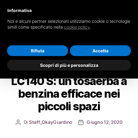
Informativa
Noi e alcuni partner selezionati utilizziamo cookie o tecnologie
Cerca
Menu
simili come specificato nella
cookie policy
.
OkayGiardino
Rifiuta
Accetta
Categorie
RASAERBA
Tagliaerba Husqvarna
Scopri di più e personalizza
LC140 S: un tosaerba a
benzina efficace nei
piccoli spazi
Di
Staff_OkayGiardino
Giugno 12, 2020
Autore
Data
articolo
dell'articolo