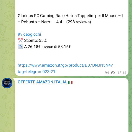
Glorious PC Gaming Race Helios Tappetini per Il Mouse – L
– Robusto – Nero 4.4 (298 reviews)
#videogiochi
✂
Sconto: 55%
📉
A 26.18€ invece di 58.16€
https://www.amazon.it/gp/product/B07DNJN5N4?
tag=telegram023-21
94
12:14
OFFERTE AMAZON ITALIA
🇮