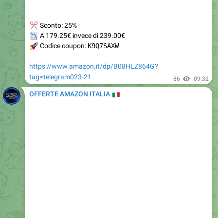
✂
Sconto: 25%
📉
A 179.25€ invece di 239.00€
🚀
Codice coupon:
K9Q7SAXW
https://www.amazon.it/dp/B08HLZ864G?
tag=telegram023-21
86
09:32
OFFERTE AMAZON ITALIA
🇮