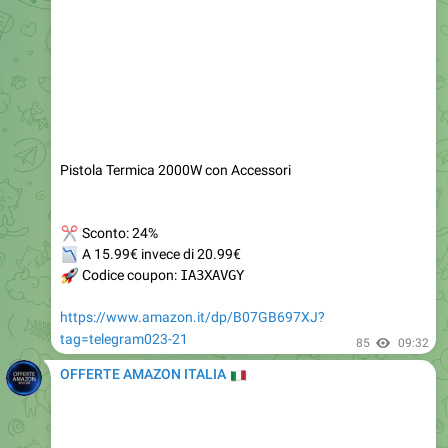
Pistola Termica 2000W con Accessori
✂
Sconto: 24%
📉
A 15.99€ invece di 20.99€
🚀
Codice coupon:
IA3XAVGY
https://www.amazon.it/dp/B07GB697XJ?
tag=telegram023-21
85
09:32
OFFERTE AMAZON ITALIA
🇮