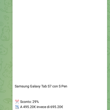
Samsung Galaxy Tab S7 con S Pen
✂
Sconto: 29%
📉
A 495.20€ invece di 695.20€