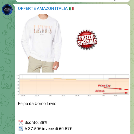
Felpa da Uomo Levis
✂
Sconto: 38%
📉
A 37.50€ invece di 60.57€