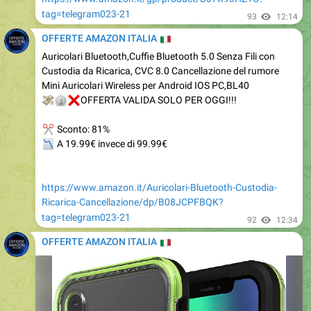
OFFERTE AMAZON ITALIA
🇮
Auricolari Bluetooth,Cuffie Bluetooth 5.0 Senza Fili con
Custodia da Ricarica, CVC 8.0 Cancellazione del rumore
Mini Auricolari Wireless per Android IOS PC,BL40
💸
⏲
❌
OFFERTA VALIDA SOLO PER OGGI!!!
✂
Sconto: 81%
📉
A 19.99€ invece di 99.99€
https://www.amazon.it/Auricolari-Bluetooth-Custodia-
Ricarica-Cancellazione/dp/B08JCPFBQK?
tag=telegram023-21
92
12:34
OFFERTE AMAZON ITALIA
🇮