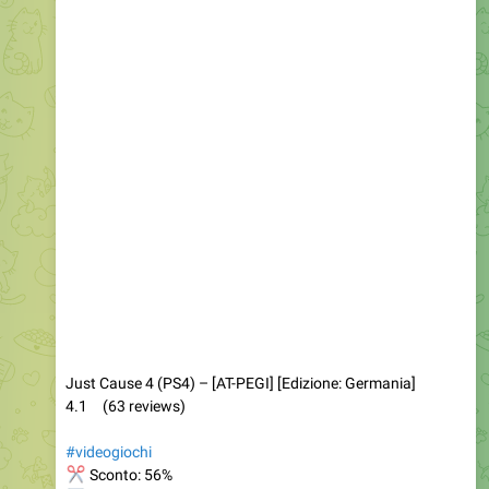
Just Cause 4 (PS4) – [AT-PEGI] [Edizione: Germania]
4.1 (63 reviews)
#videogiochi
✂
Sconto: 56%
📉
A 30.65€ invece di 69.99€