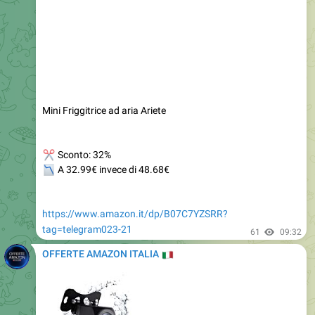
Mini Friggitrice ad aria Ariete
✂
Sconto: 32%
📉
A 32.99€ invece di 48.68€
https://www.amazon.it/dp/B07C7YZSRR?
tag=telegram023-21
61
09:32
OFFERTE AMAZON ITALIA
🇮