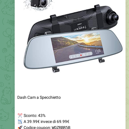
Dash Cam a Specchietto
✂
Sconto: 43%
📉
A 39.99€ invece di 69.99€
🚀
Codice coupon:
WOZRBR5B
https://www.amazon.it/dp/B07Q8XPLBZ?