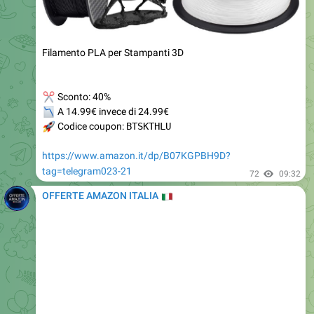
Filamento PLA per Stampanti 3D
✂
Sconto: 40%
📉
A 14.99€ invece di 24.99€
🚀
Codice coupon:
BTSKTHLU
https://www.amazon.it/dp/B07KGPBH9D?
tag=telegram023-21
72
09:32
OFFERTE AMAZON ITALIA
🇮