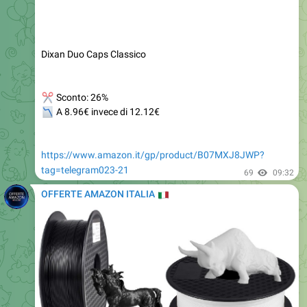
Dixan Duo Caps Classico
✂
Sconto: 26%
📉
A 8.96€ invece di 12.12€
https://www.amazon.it/gp/product/B07MXJ8JWP?
tag=telegram023-21
69
09:32
OFFERTE AMAZON ITALIA
🇮