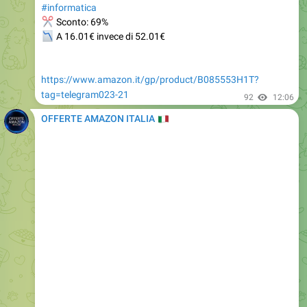
📉
A 16.01€ invece di 52.01€
https://www.amazon.it/gp/product/B085553H1T?
tag=telegram023-21
92
12:06
OFFERTE AMAZON ITALIA
🇮