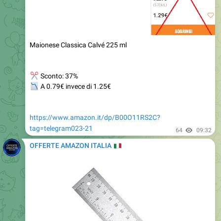
Maionese Classica Calvé 225 ml
✂
Sconto: 37%
📉
A 0.79€ invece di 1.25€
https://www.amazon.it/dp/B00O11RS2C?
tag=telegram023-21
64
09:32
OFFERTE AMAZON ITALIA
🇮