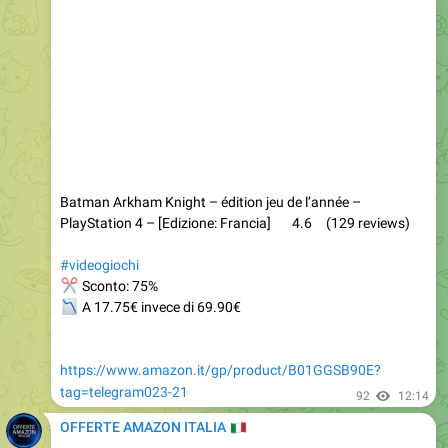
Batman Arkham Knight – édition jeu de l’année –
PlayStation 4 – [Edizione: Francia] 4.6 (129 reviews)
#videogiochi
✂
Sconto: 75%
📉
A 17.75€ invece di 69.90€
https://www.amazon.it/gp/product/B01GGSB90E?
tag=telegram023-21
92
12:14
OFFERTE AMAZON ITALIA
🇮