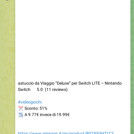
astuccio da Viaggio “Deluxe” per Switch LITE – Nintendo
Switch 5.0 (11 reviews)
#videogiochi
✂
Sconto: 51%
📉
A 9.77€ invece di 19.99€
https://www.amazon.it/gp/product/B07X93HZ1C?
tag=telegram023-21
93
12:14