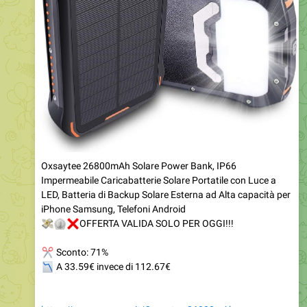
Oxsaytee 26800mAh Solare Power Bank, IP66
Impermeabile Caricabatterie Solare Portatile con Luce a
LED, Batteria di Backup Solare Esterna ad Alta capacità per
iPhone Samsung, Telefoni Android
💸
⏲
❌
OFFERTA VALIDA SOLO PER OGGI!!!
✂
Sconto: 71%
📉
A 33.59€ invece di 112.67€
https://www.amazon.it/Oxsaytee-26800mAh-
Impermeabile-Caricabatterie-Portatile/dp/B07VRL5QZ7?