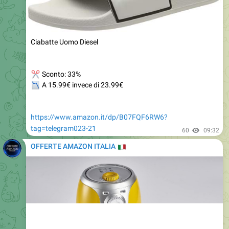
Ciabatte Uomo Diesel
✂
Sconto: 33%
📉
A 15.99€ invece di 23.99€
https://www.amazon.it/dp/B07FQF6RW6?
tag=telegram023-21
60
09:32
OFFERTE AMAZON ITALIA
🇮