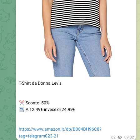
T-Shirt da Donna Levis
✂
Sconto: 50%
📉
A 12.49€ invece di 24.99€
https://www.amazon.it/dp/B084BH96C8?
tag=telegram023-21
62
09:32
OFFERTE AMAZON ITALIA
🇮