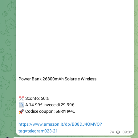
Power Bank 26800mAh Solare e Wireless
✂
Sconto: 50%
📉
A 14.99€ invece di 29.99€
🚀
Codice coupon:
6NRMHA4I
https://www.amazon.it/dp/B08DJ4QMVQ?
tag=telegram023-21
74
09:32
OFFERTE AMAZON ITALIA
🇮