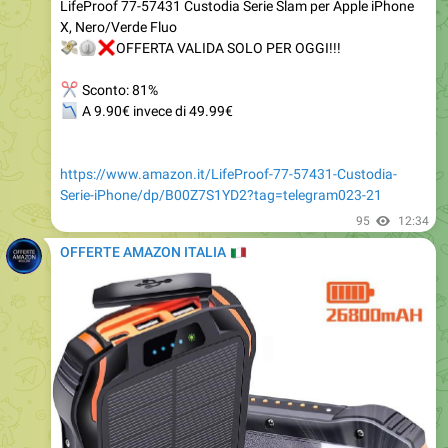
💸
⏲
❌
OFFERTA VALIDA SOLO PER OGGI!!!
✂
Sconto: 81%
📉
A 9.90€ invece di 49.99€
https://www.amazon.it/LifeProof-77-57431-Custodia-
Serie-iPhone/dp/B00Z7S1YD2?tag=telegram023-21
95
12:34
OFFERTE AMAZON ITALIA
🇮