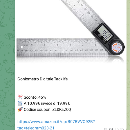
Goniometro Digitale Tacklife
✂
Sconto: 45%
📉
A 10.99€ invece di 19.99€
🚀
Codice coupon:
ZLDREZOQ
https://www.amazon.it/dp/B07BVVQ92B?
tag=telegram023-21
73
09:32
OFFERTE AMAZON ITALIA
🇮