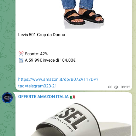
Levis 501 Crop da Donna
✂
Sconto: 42%
📉
A 59.99€ invece di 104.00€
https://www.amazon.it/dp/B07ZVT17DP?
tag=telegram023-21
60
09:32
OFFERTE AMAZON ITALIA
🇮