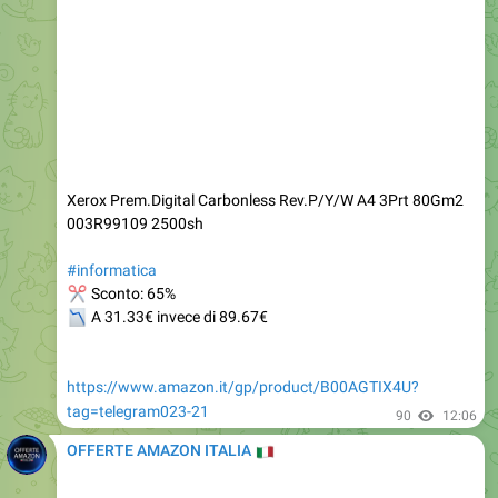
Xerox Prem.Digital Carbonless Rev.P/Y/W A4 3Prt 80Gm2
003R99109 2500sh
#informatica
✂
Sconto: 65%
📉
A 31.33€ invece di 89.67€
https://www.amazon.it/gp/product/B00AGTIX4U?
tag=telegram023-21
90
12:06
OFFERTE AMAZON ITALIA
🇮