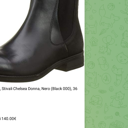
, Stivali Chelsea Donna, Nero (Black 000), 36
i 140.00€
n.it/gp/product/B06WWM3PQT?