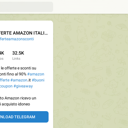
ERTE AMAZON ITALIA
ferteamazonsconti
4K
32.5K
os
Links
 le offerte e sconti su
onti fino al 90%
#amazon
fferte
#amazon
.it
#buoni
coupon
#giveaway
liato Amazon ricevo un
 acquisto idoneo
NLOAD TELEGRAM