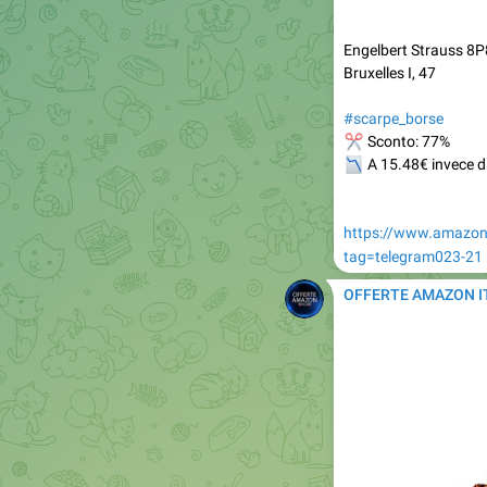
Engelbert Strauss 8P
Bruxelles I, 47
#scarpe_borse
✂
Sconto: 77%
📉
A 15.48€ invece d
https://www.amazo
tag=telegram023-21
OFFERTE AMAZON I
