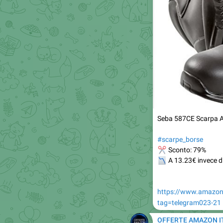
Seba 587CE Scarpa Al
#scarpe_borse
✂
Sconto: 79%
📉
A 13.23€ invece d
https://www.amazo
tag=telegram023-21
OFFERTE AMAZON I
