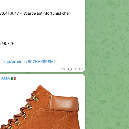
80.41.9.47 – Scarpe antinfortunistiche
i 68.72€
n.it/gp/product/B07HVK8RSM?
176
15:07
TALIA
🇹