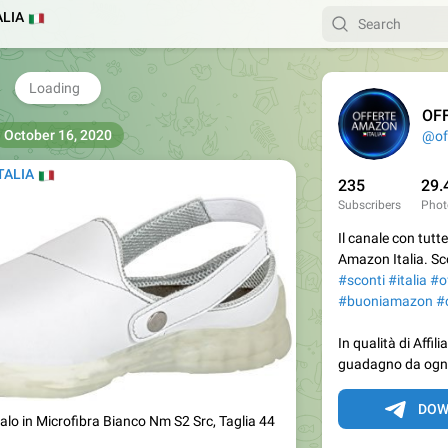
i 95.01€
ALIA
🇹
.it/gp/product/B01N4M9SIY?
158
15:07
OFF
TALIA
🇹
@of
235
29.
Subscribers
Phot
Il canale con tutte
Amazon Italia. Sc
#sconti
#italia
#o
#buoniamazon
#
In qualità di Affi
guadagno da ogni
 in Microfibra Bianco Nm S2 Src, Taglia 44
DOW