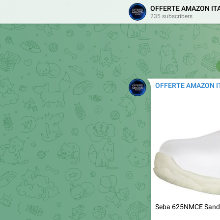
📉
A 19.61€ invece d
OFFERTE AMAZON IT

235 subscribers
https://www.amazon
tag=telegram023-21
OFFERTE AMAZON I

Seba 625NMCE Sandalo
#scarpe_borse
✂
Sconto: 81%