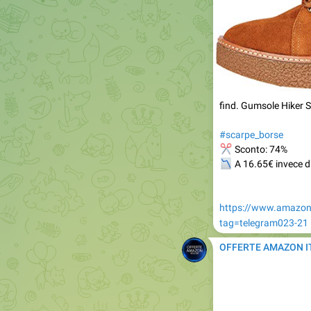
find. Gumsole Hiker S
#scarpe_borse
✂
Sconto: 74%
📉
A 16.65€ invece d
https://www.amazon
tag=telegram023-21
OFFERTE AMAZON I
