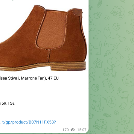
sea Stivali, Marrone Tan), 47 EU
i 59.15€
.it/gp/product/B07N11FX58?
170
15:07
TALIA
🇹