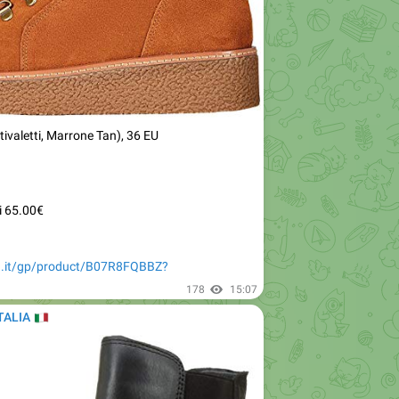
tivaletti, Marrone Tan), 36 EU
i 65.00€
.it/gp/product/B07R8FQBBZ?
178
15:07
TALIA
🇹