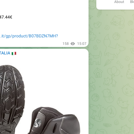
About
Bl
 47.44€
n.it/gp/product/B07BDZN7MH?
158
15:07
TALIA
🇹