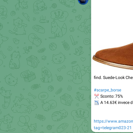
find. Suede-Look Chel
#scarpe_borse
✂
Sconto: 75%
📉
A 14.63€ invece d
https://www.amazon
tag=telegram023-21
OFFERTE AMAZON I
