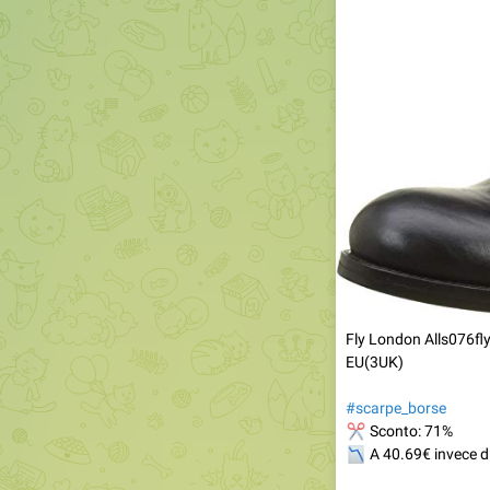
Fly London Alls076fly
EU(3UK)
#scarpe_borse
✂
Sconto: 71%
📉
A 40.69€ invece d
https://www.amazo