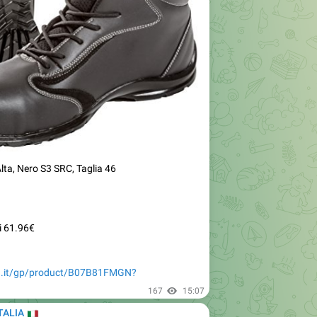
ta, Nero S3 SRC, Taglia 46
i 61.96€
n.it/gp/product/B07B81FMGN?
167
15:07
TALIA
🇹