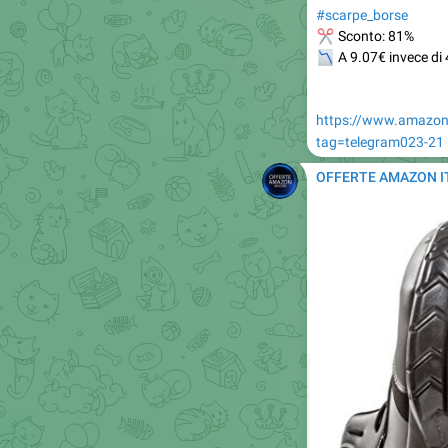
📉
A 9.07€ invece di
https://www.amazo
tag=telegram023-21
OFFERTE AMAZON I
